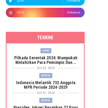
3290
Followers
5212
Followers
TERKINI
OPINI
Pilkada Serentak 2024: Mampukah
Melahirkan Para Pemimpin Dae...
Oct 02, 2024
BERITA
Indonesia Melantik 732 Anggota
MPR Periode 2024-2029
Oct 01, 2024
BERITA
Presiden Jokowi Resmikan 27 Ruas