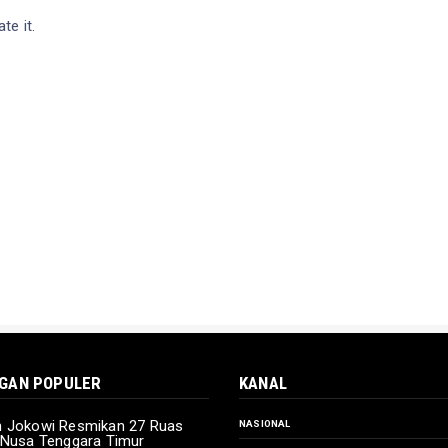
te it.
GAN POPULER
KANAL
n Jokowi Resmikan 27 Ruas
NASIONAL
i Nusa Tenggara Timur