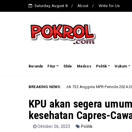
Saturday, August 8
About
Write for Us
Beranda
Fitur
Slide
Medsos
Politik
Hukum
Indonesia Melantik 732 Anggota MPR Periode 2024-2029
BREAKING NEWS:
erita
Ber
KPU akan segera umum
kesehatan Capres-Caw
Oktober 26, 2023
Politik