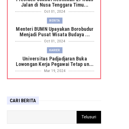
Jalan di Nusa Tenggara Timu...
Oct 01, 2024
BERITA
Menteri BUMN Upayakan Borobudur
Menjadi Pusat Wisata Budaya ...
Oct 01, 2024
KARIER
Universitas Padjadjaran Buka
Lowongan Kerja Pegawai Tetap un...
Mar 19, 2024
BERITA
Harimau Sumatera Terkam Petani
Sagu di hutan Kabupaten Siak ...
CARI BERITA
Mar 19, 2024
DAERAH
Sandiaga: Pemerintah gunakan
pendekatan penta-helix untuk ke...