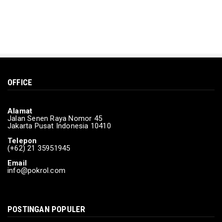
Mar 15, 2024
DAERAH
Kementerian Sosial berikan bantuan kepada
korban terdampak b...
Mar 15, 2024
BERITA
OFFICE
Pamungkas Debat Calon Presiden Ke-lima
Feb 04, 2024
Alamat
POLITIK
Jalan Senen Raya Nomor 45
Jakarta Pusat Indonesia 10410
Korlap: Suara Rakyat adalah Kekuatan
Ganjar-Mahfud
Telepon
(+62) 21 35951945
Feb 03, 2024
Email
info@pokrol.com
POSTINGAN POPULER