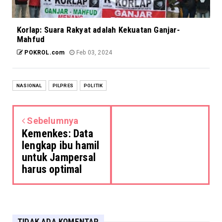
Korlap: Suara Rakyat adalah Kekuatan Ganjar-
Mahfud
POKROL.com
Feb 03, 2024
NASIONAL
PILPRES
POLITIK
Sebelumnya
Kemenkes: Data
lengkap ibu hamil
untuk Jampersal
harus optimal
TIDAK ADA KOMENTAR