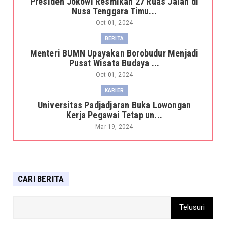
Presiden Jokowi Resmikan 27 Ruas Jalan di
Nusa Tenggara Timu...
Oct 01, 2024
BERITA
Menteri BUMN Upayakan Borobudur Menjadi
Pusat Wisata Budaya ...
Oct 01, 2024
KARIER
Universitas Padjadjaran Buka Lowongan
Kerja Pegawai Tetap un...
Mar 19, 2024
BERITA
Harimau Sumatera Terkam Petani Sagu di
hutan Kabupaten Siak ...
CARI BERITA
Mar 19, 2024
DAERAH
Sandiaga: Pemerintah gunakan pendekatan
penta-helix untuk ke...