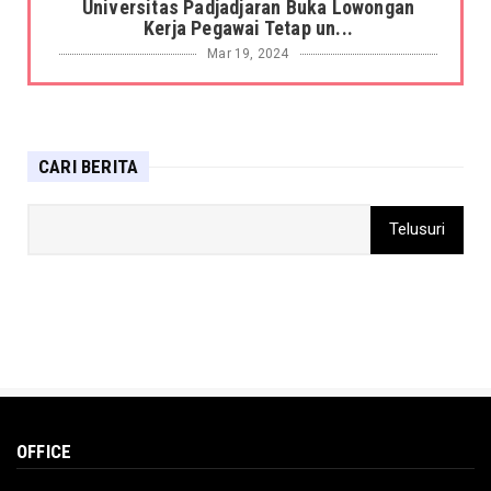
Universitas Padjadjaran Buka Lowongan
Kerja Pegawai Tetap un...
Mar 19, 2024
BERITA
Harimau Sumatera Terkam Petani Sagu di
hutan Kabupaten Siak ...
CARI BERITA
Mar 19, 2024
DAERAH
Sandiaga: Pemerintah gunakan pendekatan
penta-helix untuk ke...
Mar 15, 2024
DAERAH
Kementerian Sosial berikan bantuan kepada
korban terdampak b...
Mar 15, 2024
BERITA
OFFICE
Pamungkas Debat Calon Presiden Ke-lima
Feb 04, 2024