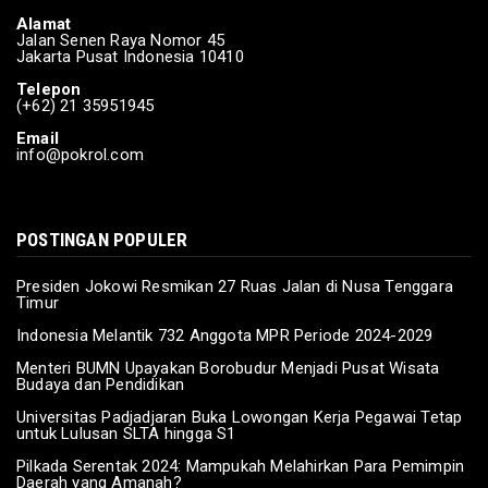
Alamat
POLITIK
Jalan Senen Raya Nomor 45
Jakarta Pusat Indonesia 10410
Korlap: Suara Rakyat adalah Kekuatan
Ganjar-Mahfud
Telepon
(+62) 21 35951945
Feb 03, 2024
Email
info@pokrol.com
POSTINGAN POPULER
Presiden Jokowi Resmikan 27 Ruas Jalan di Nusa Tenggara
Timur
Indonesia Melantik 732 Anggota MPR Periode 2024-2029
Menteri BUMN Upayakan Borobudur Menjadi Pusat Wisata
Budaya dan Pendidikan
Universitas Padjadjaran Buka Lowongan Kerja Pegawai Tetap
untuk Lulusan SLTA hingga S1
Pilkada Serentak 2024: Mampukah Melahirkan Para Pemimpin
Daerah yang Amanah?