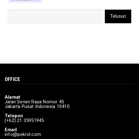
DAERAH
Sandiaga: Pemerintah gunakan pendekatan
penta-helix untuk ke...
Mar 15, 2024
DAERAH
Kementerian Sosial berikan bantuan kepada
korban terdampak b...
Mar 15, 2024
BERITA
OFFICE
Pamungkas Debat Calon Presiden Ke-lima
Feb 04, 2024
Alamat
POLITIK
Jalan Senen Raya Nomor 45
Jakarta Pusat Indonesia 10410
Korlap: Suara Rakyat adalah Kekuatan
Ganjar-Mahfud
Telepon
(+62) 21 35951945
Feb 03, 2024
Email
info@pokrol.com