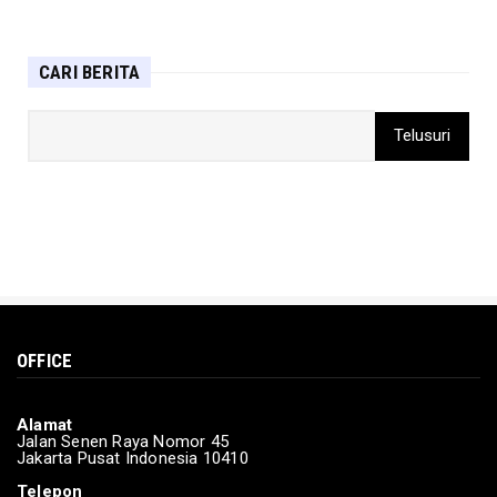
Harimau Sumatera Terkam Petani Sagu di
hutan Kabupaten Siak ...
CARI BERITA
Mar 19, 2024
DAERAH
Sandiaga: Pemerintah gunakan pendekatan
penta-helix untuk ke...
Mar 15, 2024
DAERAH
Kementerian Sosial berikan bantuan kepada
korban terdampak b...
Mar 15, 2024
BERITA
OFFICE
Pamungkas Debat Calon Presiden Ke-lima
Feb 04, 2024
Alamat
POLITIK
Jalan Senen Raya Nomor 45
Jakarta Pusat Indonesia 10410
Korlap: Suara Rakyat adalah Kekuatan
Ganjar-Mahfud
Telepon