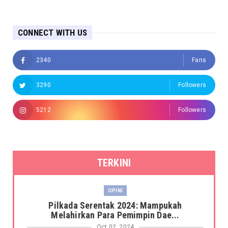
CONNECT WITH US
2340
Fans
3290
Followers
5212
Followers
TERKINI
OPINI
Pilkada Serentak 2024: Mampukah
Melahirkan Para Pemimpin Dae...
Oct 02, 2024