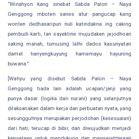
“Winahyon kang sinebat Sabda Palon – Naya
Genggong mboten sanes atur pangucap kang
wonten dedhasaripun nuli katindakna ing caking
pembudi-karti, lan sayektine mujudaken jejodhoan
saking manah, tumusing lathi dados kasunyatan
damel hanyengkuyung hamemayu hayuning
buwana.”
[Wahyu yang disebut Sabda Palon – Naya
Genggong tiada lain adalah ucapan/janji yang
punya dasar (logika dan nurani) yang selanjutnya
dilaksanakan dalam kerja dan perbuatan nyata, yang
sesungguhnya merupakan perjodohan (kesesuaian)
dari hati, terucap di bibir, dan diwujudkan menjadi
kenyataan untuk mendukung dan mensejahteraan