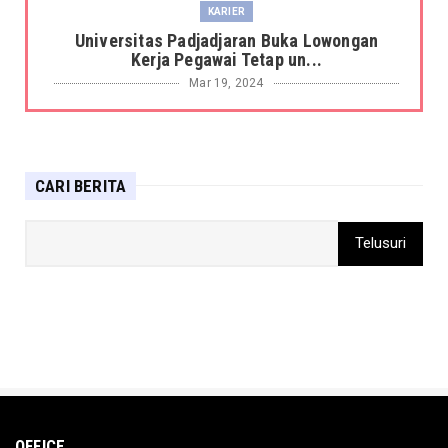
KARIER
Universitas Padjadjaran Buka Lowongan
Kerja Pegawai Tetap un...
Mar 19, 2024
BERITA
Harimau Sumatera Terkam Petani Sagu di
hutan Kabupaten Siak ...
CARI BERITA
Mar 19, 2024
DAERAH
Sandiaga: Pemerintah gunakan pendekatan
penta-helix untuk ke...
Mar 15, 2024
DAERAH
Kementerian Sosial berikan bantuan kepada
korban terdampak b...
Mar 15, 2024
BERITA
OFFICE