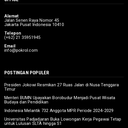
Pamungkas Debat Calon Presiden Ke-lima
Feb 04, 2024
Alamat
POLITIK
Jalan Senen Raya Nomor 45
Jakarta Pusat Indonesia 10410
Korlap: Suara Rakyat adalah Kekuatan
Ganjar-Mahfud
Telepon
(+62) 21 35951945
Feb 03, 2024
Email
info@pokrol.com
POSTINGAN POPULER
Presiden Jokowi Resmikan 27 Ruas Jalan di Nusa Tenggara
Timur
Menteri BUMN Upayakan Borobudur Menjadi Pusat Wisata
Budaya dan Pendidikan
Indonesia Melantik 732 Anggota MPR Periode 2024-2029
Universitas Padjadjaran Buka Lowongan Kerja Pegawai Tetap
untuk Lulusan SLTA hingga S1