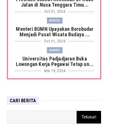
Jalan di Nusa Tenggara Timu...
Oct 01, 2024
BERITA
Menteri BUMN Upayakan Borobudur
Menjadi Pusat Wisata Budaya ...
Oct 01, 2024
KARIER
Universitas Padjadjaran Buka
Lowongan Kerja Pegawai Tetap un...
Mar 19, 2024
BERITA
Harimau Sumatera Terkam Petani
Sagu di hutan Kabupaten Siak ...
CARI BERITA
Mar 19, 2024
DAERAH
Sandiaga: Pemerintah gunakan
pendekatan penta-helix untuk ke...