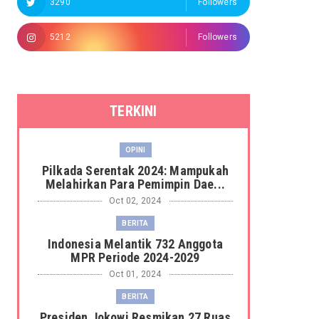
3290
Followers
5212
Followers
TERKINI
OPINI
Pilkada Serentak 2024: Mampukah
Melahirkan Para Pemimpin Dae...
Oct 02, 2024
BERITA
Indonesia Melantik 732 Anggota
MPR Periode 2024-2029
Oct 01, 2024
BERITA
Presiden Jokowi Resmikan 27 Ruas