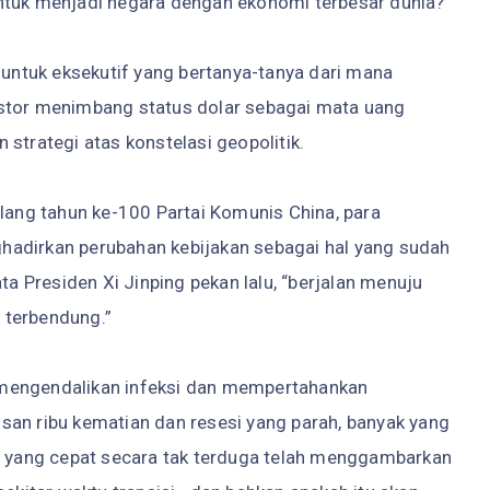
ntuk menjadi negara dengan ekonomi terbesar dunia?
u untuk eksekutif yang bertanya-tanya dari mana
estor menimbang status dolar sebagai mata uang
strategi atas konstelasi geopolitik.
ulang tahun ke-100 Partai Komunis China, para
hadirkan perubahan kebijakan sebagai hal yang sudah
ta Presiden Xi Jinping pekan lalu, “berjalan menuju
 terbendung.”
il mengendalikan infeksi dan mempertahankan
san ribu kematian dan resesi yang parah, banyak yang
AS yang cepat secara tak terduga telah menggambarkan