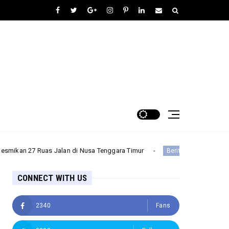
s Jalan di Nusa Tenggara Timur
Menteri BUMN Upayakan B
Berita
CONNECT WITH US
2340
Fans