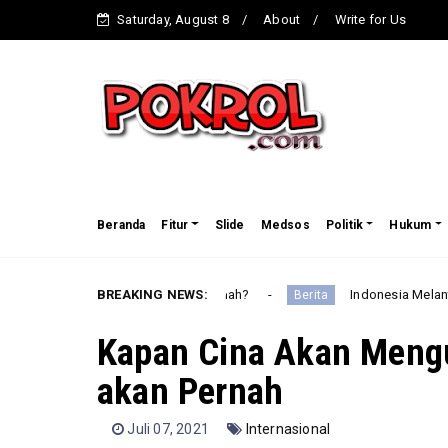
Saturday, August 8
About
Write for Us
Beranda
Fitur
Slide
Medsos
Politik
Hukum
mpin Daerah yang Amanah?
BREAKING NEWS:
Indonesia Melantik 732 Anggot
Berita
Kapan Cina Akan Mengu
akan Pernah
Juli 07, 2021
Internasional