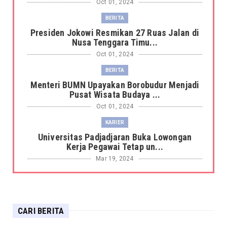
Oct 01, 2024
BERITA
Presiden Jokowi Resmikan 27 Ruas Jalan di
Nusa Tenggara Timu...
Oct 01, 2024
BERITA
Menteri BUMN Upayakan Borobudur Menjadi
Pusat Wisata Budaya ...
Oct 01, 2024
KARIER
Universitas Padjadjaran Buka Lowongan
Kerja Pegawai Tetap un...
Mar 19, 2024
BERITA
Harimau Sumatera Terkam Petani Sagu di
hutan Kabupaten Siak ...
CARI BERITA
Mar 19, 2024
DAERAH