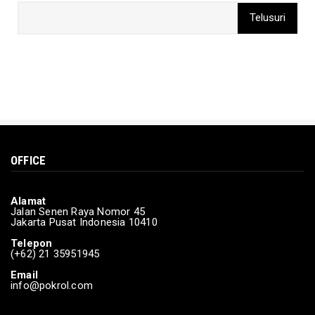
Sandiaga: Pemerintah gunakan pendekatan
penta-helix untuk ke...
Mar 15, 2024
DAERAH
Kementerian Sosial berikan bantuan kepada
korban terdampak b...
Mar 15, 2024
BERITA
OFFICE
Pamungkas Debat Calon Presiden Ke-lima
Feb 04, 2024
Alamat
POLITIK
Jalan Senen Raya Nomor 45
Jakarta Pusat Indonesia 10410
Korlap: Suara Rakyat adalah Kekuatan
Ganjar-Mahfud
Telepon
(+62) 21 35951945
Feb 03, 2024
Email
info@pokrol.com